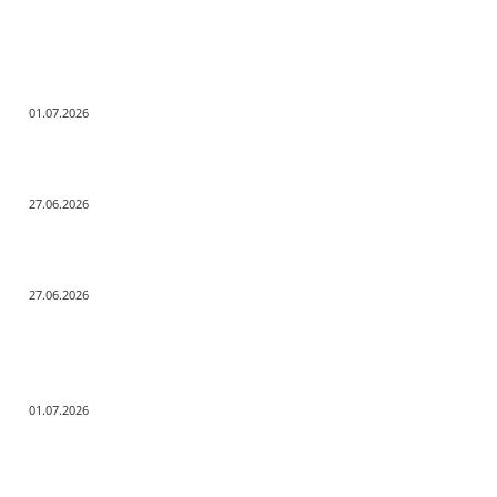
Заметки редактора
С Днём ветеранов боевых действий!
01.07.2026
День молодёжи по АРБэшному.
27.06.2026
Помните! Через века, через года — помните!
27.06.2026
Актуальные новости
С Днём ветеранов боевых действий!
01.07.2026
День молодёжи по АРБэшному.