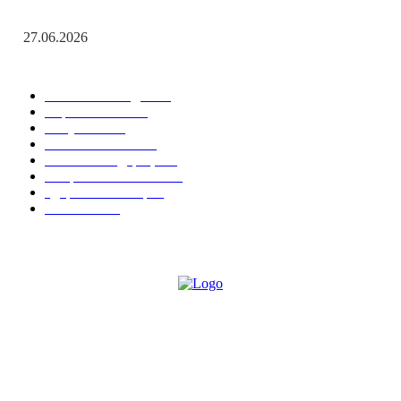
Помните! Через века, через года — помните!
27.06.2026
Популярные рубрики
Новости Победы
538
Соревнования
15
Актуально
12
Важные события
9
Новости Федерации
7
Спорт в Севастополе
6
Здоровье & Спорт
4
СМИ о нас
4
СВПК "ПОБЕДА"