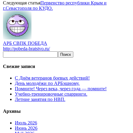
Следующая статья
Первенство республики Крым и
г.Севастополя по КУДО.
АРБ СВПК ПОБЕДА
http://pobeda-bratstvo.ru/
Свежие записи
С Днём ветеранов боевых действий!
День молодёжи по АРБэшному.
Помните! Через века, через года — помните!
Учебно-тренировочные спарринги.
Летние занятия по НВП.
Архивы
Июль 2026
Июнь 2026