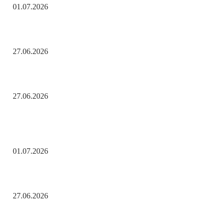
01.07.2026
День молодёжи по АРБэшному.
27.06.2026
Помните! Через века, через года — помните!
27.06.2026
Актуальные новости
С Днём ветеранов боевых действий!
01.07.2026
День молодёжи по АРБэшному.
27.06.2026