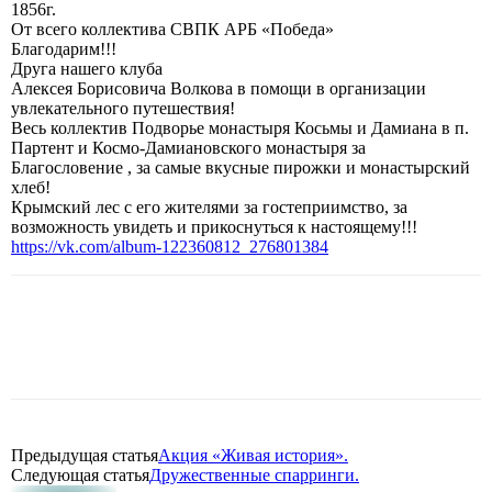
1856г.
От всего коллектива СВПК АРБ «Победа»
Благодарим!!!
Друга нашего клуба
Алексея Борисовича Волкова в помощи в организации
увлекательного путешествия!
Весь коллектив Подворье монастыря Косьмы и Дамиана в п.
Партент и Космо-Дамиановского монастыря за
Благословение , за самые вкусные пирожки и монастырский
хлеб!
Крымский лес с его жителями за гостеприимство, за
возможность увидеть и прикоснуться к настоящему!!!
https://vk.com/album-122360812_276801384
Предыдущая статья
Акция «Живая история».
Следующая статья
Дружественные спарринги.