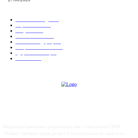
Популярные рубрики
Новости Победы
538
Соревнования
15
Актуально
12
Важные события
9
Новости Федерации
7
Спорт в Севастополе
6
Здоровье & Спорт
4
СМИ о нас
4
СВПК "ПОБЕДА"
Федерация Армейского рукопашного боя г. Севастополя СВПК
"Победа" проводит набор детей с 6 лет и взрослых на занятия по