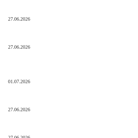
День молодёжи по АРБэшному.
27.06.2026
Помните! Через века, через года — помните!
27.06.2026
Актуальные новости
С Днём ветеранов боевых действий!
01.07.2026
День молодёжи по АРБэшному.
27.06.2026
Помните! Через века, через года — помните!
27.06.2026