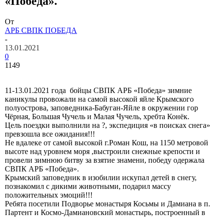
«Победа».
От
АРБ СВПК ПОБЕДА
-
13.01.2021
0
1149
11-13.01.2021 года бойцы СВПК АРБ «Победа» зимние
каникулы провожали на самой высокой яйле Крымского
полуострова, заповедника-Бабуган-Яйле в окружении гор
Чёрная, Большая Чучель и Малая Чучель, хребта Конёк.
Цель поездки выполнили на ?, экспедиция «в поисках снега»
превзошла все ожидания!!!
Не вдалеке от самой высокой г.Роман Кош, на 1150 метровой
высоте над уровнем моря ,выстроили снежные крепости и
провели зимнюю битву за взятие знамени, победу одержала
СВПК АРБ «Победа».
Крымский заповедник в изобилии искупал детей в снегу,
познакомил с дикими животными, подарил массу
положительных эмоций!!!
Ребята посетили Подворье монастыря Косьмы и Дамиана в п.
Партент и Космо-Дамиановский монастырь, построенный в