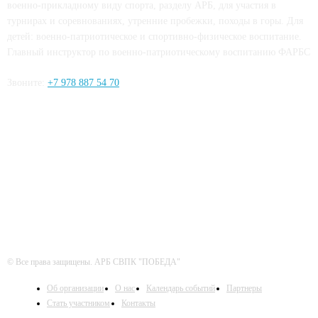
военно-прикладному виду спорта, разделу АРБ, для участия в
турнирах и соревнованиях, утренние пробежки, походы в горы. Для
детей: военно-патриотическое и спортивно-физическое воспитание.
Главный инструктор по военно-патриотическому воспитанию ФАРБС
Звоните:
+7 978 887 54 70
ЧИТАЙТЕ СЕТИ
© Все права защищены. АРБ СВПК "ПОБЕДА"
Об организации
О нас
Календарь событий
Партнеры
Стать участником
Контакты