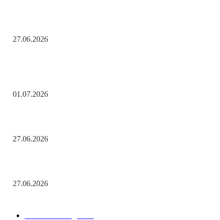
Помните! Через века, через года — помните!
27.06.2026
Актуальные новости
С Днём ветеранов боевых действий!
01.07.2026
День молодёжи по АРБэшному.
27.06.2026
Помните! Через века, через года — помните!
27.06.2026
Популярные рубрики
Новости Победы
538