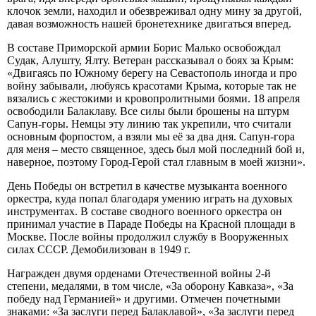
клочок земли, находил и обезвреживал одну мину за другой,
давая возможность нашей бронетехнике двигаться вперед.
В составе Приморской армии Борис Малько освобождал
Судак, Алушту, Ялту. Ветеран рассказывал о боях за Крым:
«Двигаясь по Южному берегу на Севастополь иногда и про
войну забывали, любуясь красотами Крыма, которые так не
вязались с жестокими и кровопролитными боями. 18 апреля
освободили Балаклаву. Все силы были брошены на штурм
Сапун-горы. Немцы эту линию так укрепили, что считали
основным форпостом, а взяли мы её за два дня. Сапун-гора
для меня – место священное, здесь был мой последний бой и,
наверное, поэтому Город-Герой стал главным в моей жизни».
День Победы он встретил в качестве музыканта военного
оркестра, куда попал благодаря умению играть на духовых
инструментах. В составе сводного военного оркестра он
принимал участие в Параде Победы на Красной площади в
Москве. После войны продолжил службу в Вооруженных
силах СССР. Демобилизован в 1949 г.
Награжден двумя орденами Отечественной войны 2-й
степени, медалями, в том числе, «За оборону Кавказа», «За
победу над Германией» и другими. Отмечен почетными
знаками: «За заслуги перед Балаклавой», «За заслуги перед