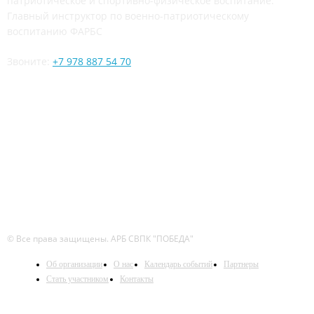
патриотическое и спортивно-физическое воспитание.
Главный инструктор по военно-патриотическому
воспитанию ФАРБС
Звоните:
+7 978 887 54 70
ЧИТАЙТЕ СЕТИ
© Все права защищены. АРБ СВПК "ПОБЕДА"
Об организации
О нас
Календарь событий
Партнеры
Стать участником
Контакты