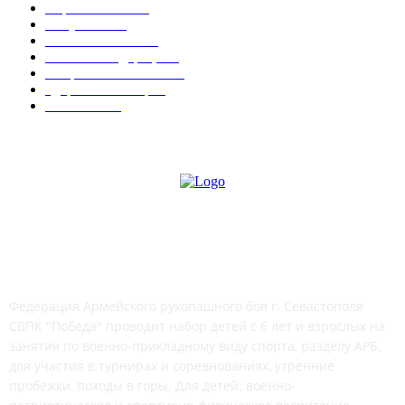
Соревнования
15
Актуально
12
Важные события
9
Новости Федерации
7
Спорт в Севастополе
6
Здоровье & Спорт
4
СМИ о нас
4
СВПК "ПОБЕДА"
Федерация Армейского рукопашного боя г. Севастополя
СВПК "Победа" проводит набор детей с 6 лет и взрослых на
занятия по военно-прикладному виду спорта, разделу АРБ,
для участия в турнирах и соревнованиях, утренние
пробежки, походы в горы. Для детей: военно-