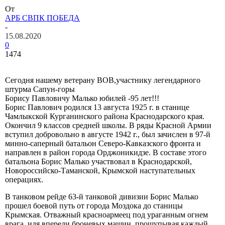
От
АРБ СВПК ПОБЕДА
-
15.08.2020
0
1474
Сегодня нашему ветерану ВОВ,участнику легендарного
штурма Сапун-горы
Борису Павловичу Малько юбилей -95 лет!!!
Борис Павлович родился 13 августа 1925 г. в станице
Чамлыкской Курганинского района Краснодарского края.
Окончил 9 классов средней школы. В ряды Красной Армии
вступил добровольно в августе 1942 г., был зачислен в 97-й
минно-саперный батальон Северо-Кавказского фронта и
направлен в район города Орджоникидзе. В составе этого
батальона Борис Малько участвовал в Краснодарской,
Новороссийско-Таманской, Крымской наступательных
операциях.
В танковом рейде 63-й танковой дивизии Борис Малько
прошел боевой путь от города Моздока до станицы
Крымская. Отважный красноармеец под ураганным огнем
врага, идя впереди броневых машин, прощупывая каждый