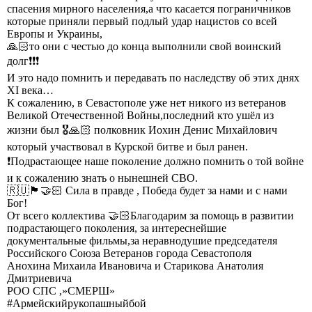
спасения мирного населения,а что касается пограничников
которые приняли первый подлый удар нацистов со всей
Европы и Украины,
🙏🏻то они с честью до конца выполнили свой воинский
долг❗❗❗
И это надо помнить и передавать по наследству об этих днях
XI века…
К сожалению, в Севастополе уже нет никого из ветеранов
Великой Отечественной Войны,последний кто ушёл из
жизни был 🎖🙏🏻 полковник Иохин Денис Михайлович
который участвовал в Курской битве и был ранен.
❗Подрастающее наше поколение должно помнить о той войне
и к сожалению знать о нынешней СВО.
🇷🇺🏴󠁧󠁢󠁳󠁣󠁴󠁿🤝🏻 Сила в правде , Победа будет за нами и с нами
Бог!
От всего коллектива 🤝🏻Благодарим за помощь в развитии
подрастающего поколения, за интереснейшие
документальные фильмы,за неравнодушие председателя
Российского Союза Ветеранов города Севастополя
Анохина Михаила Ивановича и Старикова Анатолия
Дмитриевича
РОО СПС ,»СМЕРШ»
#Армейскийрукопашныйбой