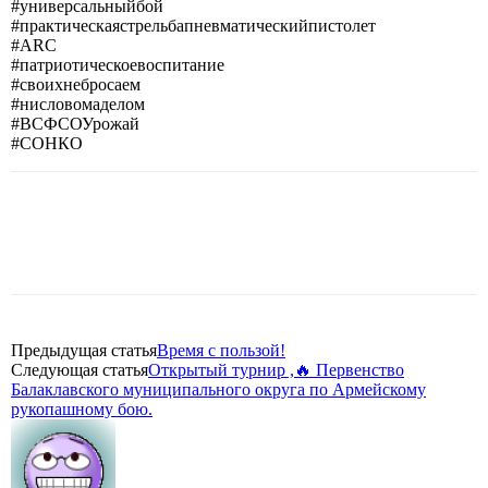
#универсальныйбой
#практическаястрельбапневматическийпистолет
#ARC
#патриотическоевоспитание
#своихнебросаем
#нисловомаделом
#ВСФСОУрожай
#СОНКО
Предыдущая статья
Время с пользой!
Следующая статья
Открытый турнир ,🔥 Первенство
Балаклавского муниципального округа по Армейскому
рукопашному бою.