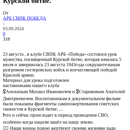
Курской битве.
От
АРБ СВПК ПОБЕДА
-
03.09.2024
0
318
23 августа , в клубе СВПК АРБ «Победа» состоялся урок
мужества, посвященный Курской битве, которая началась 5
июля и завершилась 23 августа 1943года сокрушительным
разгромом гитлеровских войск и впечатляющей победой
Красной армии.
Материал для урока подготовлен
наставниками нашего клуба
🎖Анохиным Михаил Ивановичем и 🎖Стариковым Анатолий
Дмитриевичем. Воспитанникам в документальном фильме
были показаны фрагменты самопожертвования советских
танкистов в Курской битве….
❗что и сейчас происходит в период проведения СВО,
особенно когда нацизм зашёл на нашу землю.
❤‍🔥 Наши воины порою жертвуют своими жизнями ради