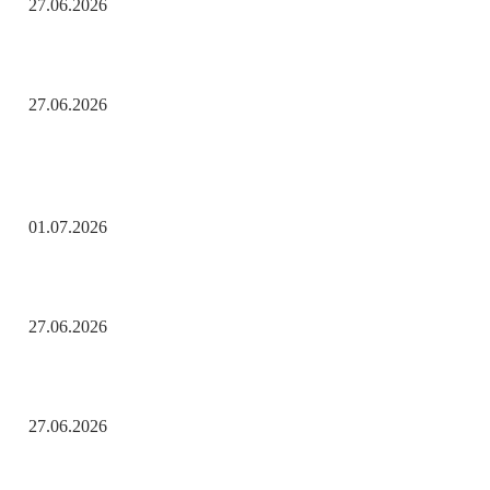
27.06.2026
Помните! Через века, через года — помните!
27.06.2026
Актуальные новости
С Днём ветеранов боевых действий!
01.07.2026
День молодёжи по АРБэшному.
27.06.2026
Помните! Через века, через года — помните!
27.06.2026
Популярные рубрики