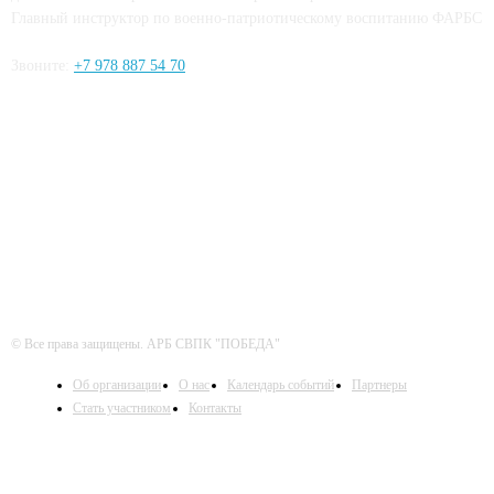
Главный инструктор по военно-патриотическому воспитанию ФАРБС
Звоните:
+7 978 887 54 70
ЧИТАЙТЕ СЕТИ
© Все права защищены. АРБ СВПК "ПОБЕДА"
Об организации
О нас
Календарь событий
Партнеры
Стать участником
Контакты