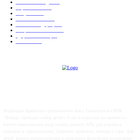
Новости Победы
538
Соревнования
15
Актуально
12
Важные события
9
Новости Федерации
7
Спорт в Севастополе
6
Здоровье & Спорт
4
СМИ о нас
4
СВПК "ПОБЕДА"
Федерация Армейского рукопашного боя г. Севастополя СВПК
"Победа" проводит набор детей с 6 лет и взрослых на занятия по
военно-прикладному виду спорта, разделу АРБ, для участия в
турнирах и соревнованиях, утренние пробежки, походы в горы. Для
детей: военно-патриотическое и спортивно-физическое воспитание.