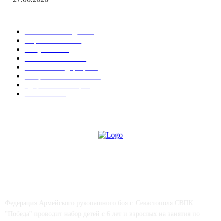
Популярные рубрики
Новости Победы
538
Соревнования
15
Актуально
12
Важные события
9
Новости Федерации
7
Спорт в Севастополе
6
Здоровье & Спорт
4
СМИ о нас
4
СВПК "ПОБЕДА"
Федерация Армейского рукопашного боя г. Севастополя СВПК
"Победа" проводит набор детей с 6 лет и взрослых на занятия по