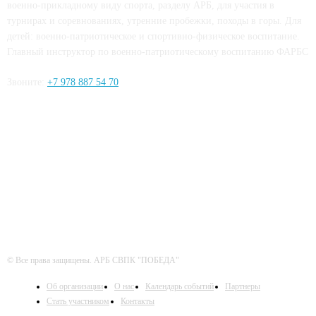
военно-прикладному виду спорта, разделу АРБ, для участия в
турнирах и соревнованиях, утренние пробежки, походы в горы. Для
детей: военно-патриотическое и спортивно-физическое воспитание.
Главный инструктор по военно-патриотическому воспитанию ФАРБС
Звоните:
+7 978 887 54 70
ЧИТАЙТЕ СЕТИ
© Все права защищены. АРБ СВПК "ПОБЕДА"
Об организации
О нас
Календарь событий
Партнеры
Стать участником
Контакты