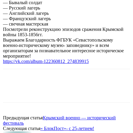
— Бывалый солдат
— Русский лагерь
— Английский лагерь
— Французский лагерь
— свечная мастерская
Посмотрели реконструкцию эпизодов сражения Крымской
войны 1853-1856гг.
Выражаем Благодарность ФГБУК «Севастопольскому
военно-историческому музею- заповеднику» и всем
организаторам за познавательное интересное историческое
мероприятие!
https://vk.com/album-122360812_274839915
Предыдущая статья
Крымский военно — исторический
фестиваль
Следующая статья
« БлокПост»- с 25-летием!