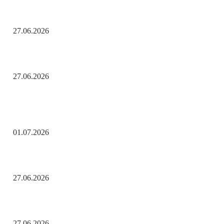
День молодёжи по АРБэшному.
27.06.2026
Помните! Через века, через года — помните!
27.06.2026
Актуальные новости
С Днём ветеранов боевых действий!
01.07.2026
День молодёжи по АРБэшному.
27.06.2026
Помните! Через века, через года — помните!
27.06.2026