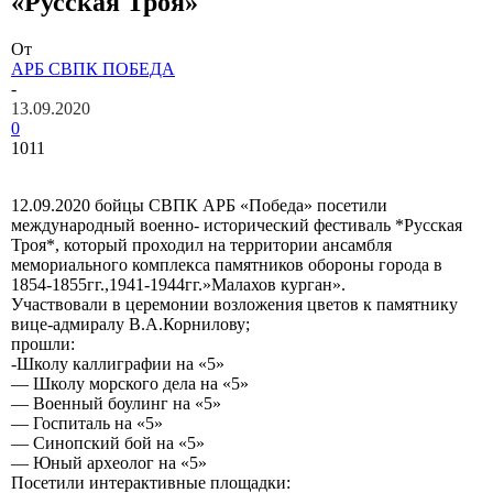
«Русская Троя»
От
АРБ СВПК ПОБЕДА
-
13.09.2020
0
1011
12.09.2020 бойцы СВПК АРБ «Победа» посетили
международный военно- исторический фестиваль *Русская
Троя*, который проходил на территории ансамбля
мемориального комплекса памятников обороны города в
1854-1855гг.,1941-1944гг.»Малахов курган».
Участвовали в церемонии возложения цветов к памятнику
вице-адмиралу В.А.Корнилову;
прошли:
-Школу каллиграфии на «5»
— Школу морского дела на «5»
— Военный боулинг на «5»
— Госпиталь на «5»
— Синопский бой на «5»
— Юный археолог на «5»
Посетили интерактивные площадки: