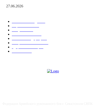
27.06.2026
Популярные рубрики
Новости Победы
538
Соревнования
15
Актуально
12
Важные события
9
Новости Федерации
7
Спорт в Севастополе
6
Здоровье & Спорт
4
СМИ о нас
4
СВПК "ПОБЕДА"
Федерация Армейского рукопашного боя г. Севастополя СВПК