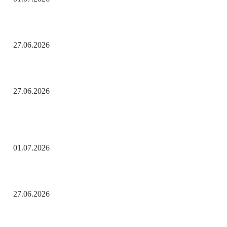
День молодёжи по АРБэшному.
27.06.2026
Помните! Через века, через года — помните!
27.06.2026
Актуальные новости
С Днём ветеранов боевых действий!
01.07.2026
День молодёжи по АРБэшному.
27.06.2026
Помните! Через века, через года — помните!