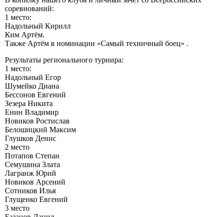
соревнований:
1 место:
Надольный Кирилл
Ким Артём.
Также Артём в номинации «Самый техничный боец» .
Результаты регионального турнира:
1 место:
Надольный Егор
Шумейко Диана
Бессонов Евгений
Зезера Никита
Енин Владимир
Новиков Ростислав
Белошицкий Максим
Глушков Денис
2 место
Потапов Степан
Семушина Злата
Лагранж Юрий
Новиков Арсений
Сотников Илья
Глущенко Евгений
3 место
Базанов Данил