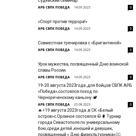
Судейский семинар.
АРБ СВПК ПОБЕДА
-
14.09.2023
0
«Спорт против террора!»
АРБ СВПК ПОБЕДА
-
14.09.2023
0
Совместная тренировка с «Бригантиной».
АРБ СВПК ПОБЕДА
-
14.09.2023
0
Урок мужества, посвященный Дню воинской
славы России.
АРБ СВПК ПОБЕДА
-
14.09.2023
0
19-20 августа 2023года ,для бойцов СВПК АРБ
«Победа»,состоялся поход по
Чернореченскому каньону.🏕️
АРБ СВПК ПОБЕДА
-
23.08.2023
0
🔥⚡19 августа 2023года ,в СК «Белый
остров»с.Орлиное состоялся 🥋🥊 Турнир
города Севастополя по универсальному
бою,среди детей ,юношей и девушек,
посвященный » Дню физкультурника»🤼‍♂️