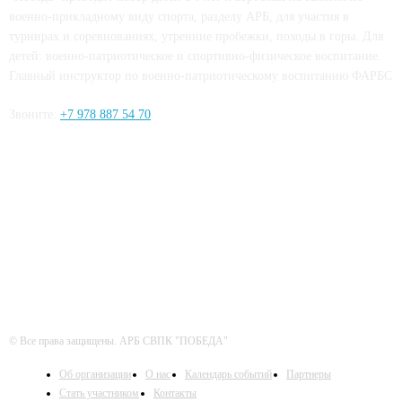
военно-прикладному виду спорта, разделу АРБ, для участия в
турнирах и соревнованиях, утренние пробежки, походы в горы. Для
детей: военно-патриотическое и спортивно-физическое воспитание.
Главный инструктор по военно-патриотическому воспитанию ФАРБС
Звоните:
+7 978 887 54 70
ЧИТАЙТЕ СЕТИ
© Все права защищены. АРБ СВПК "ПОБЕДА"
Об организации
О нас
Календарь событий
Партнеры
Стать участником
Контакты