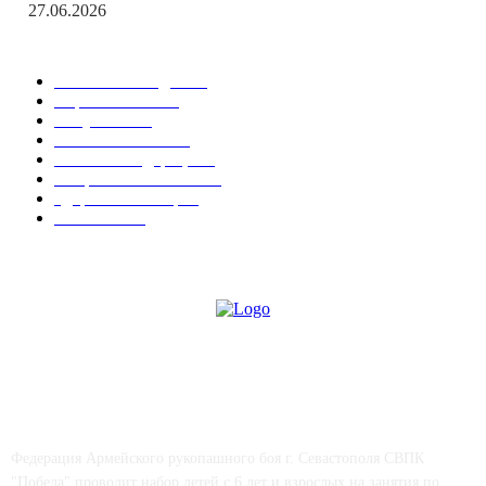
27.06.2026
Популярные рубрики
Новости Победы
538
Соревнования
15
Актуально
12
Важные события
9
Новости Федерации
7
Спорт в Севастополе
6
Здоровье & Спорт
4
СМИ о нас
4
СВПК "ПОБЕДА"
Федерация Армейского рукопашного боя г. Севастополя СВПК
"Победа" проводит набор детей с 6 лет и взрослых на занятия по