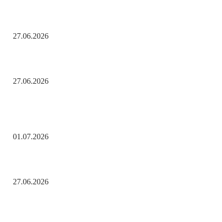
День молодёжи по АРБэшному.
27.06.2026
Помните! Через века, через года — помните!
27.06.2026
Актуальные новости
С Днём ветеранов боевых действий!
01.07.2026
День молодёжи по АРБэшному.
27.06.2026
Помните! Через века, через года — помните!