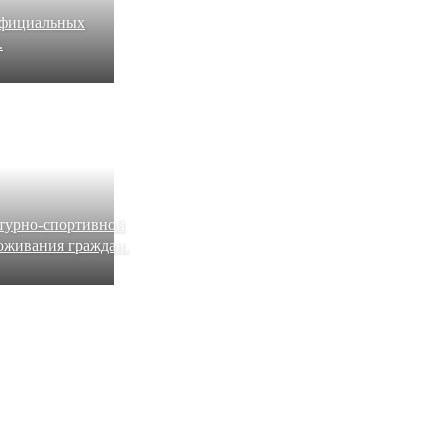
официальных
.
ьтурно-спортивной
оживания граждан.