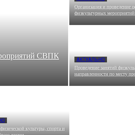
Организация и проведение 
физкультурных мероприятий
ероприятий СВПК
АКТУАЛЬНО
Проведение занятий физкул
направленности по месту пр
НО
физической культуры, спорта и
браза жизни.