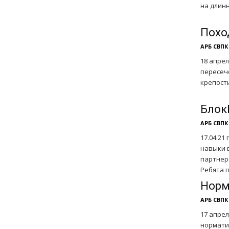
на длинны
Похо
АРБ СВПК
18 апрел
пересеч
крепости
Блок
АРБ СВПК
17.04.2
навыки 
партнер
Ребята 
Норм
АРБ СВПК
17 апре
нормати