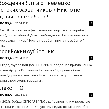
бождения Ялты от немецко-
стских захватчиков » Никто не
, ничто не забыто!»
 ПОБЕДА
-
25.04.2021
0
21 в г.Ялта состоялся фестиваль по спортивной борьбе (
ион), посвящённый Дню освобождения Ялты от немецко-
их захватчиков " Никто не забыт, ничто не забыто!"
ПК...
оссийский субботник.
 ПОБЕДА
-
25.04.2021
0
21 года, группа бойцов СВПК АРБ "Победа" по приглашению
ителя,Артура Игоревича Таранова "Здоровые Силы
оля", приняли участие в Всероссийском субботнике.
али спортсмены города и...
лекс ГТО.
 ПОБЕДА
-
25.04.2021
0
ля 2021г. бойцы СВПК АРБ "Победа" выполнили очередные
вы комплекса ГТО по следующим видам испытаний: - бег