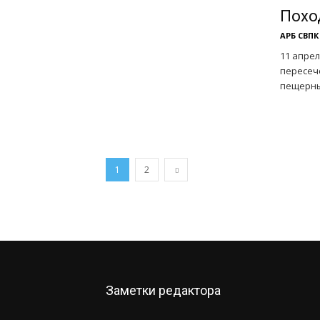
Похо
АРБ СВПК
11 апрел
пересеч
пещерный
1
2
Заметки редактора