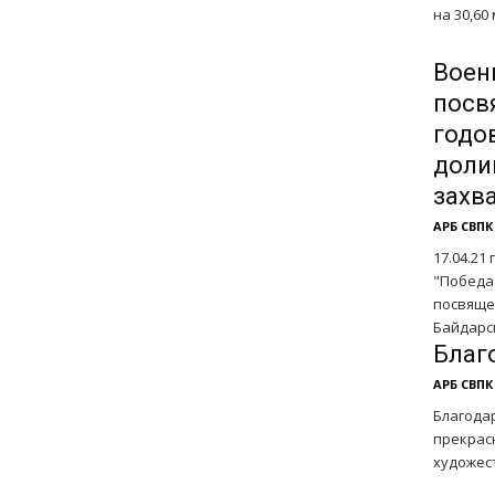
на 30,60 
Воен
посв
годо
доли
захв
АРБ СВПК
17.04.2
"Победа
посвяще
Байдарск
Благ
АРБ СВПК
Благода
прекрас
художес