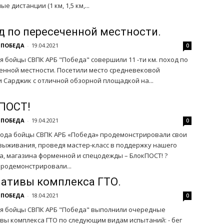
е дистанции (1 км, 1,5 км,...
д по пересеченной местности.
 ПОБЕДА
-
19.04.2021
0
я бойцы СВПК АРБ "Победа" совершили 11 -ти км. поход по
енной местности. Посетили место средневековой
 Сарджик с отличной обзорной площадкой на...
ПОСТ!
 ПОБЕДА
-
19.04.2021
0
1 года бойцы СВПК АРБ «Победа» продемонстрировали свои
выживания, проведя мастер-класс в поддержку нашего
а, магазина форменной и спецодежды – БлокПОСТ! ?
продемонстрировали...
ативы комплекса ГТО.
 ПОБЕДА
-
18.04.2021
0
ля бойцы СВПК АРБ "Победа" выполнили очередные
вы комплекса ГТО по следующим видам испытаний: - бег