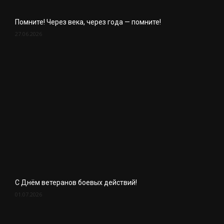
Помните! Через века, через года — помните!
27.06.2026
С Днём ветеранов боевых действий!
01.07.2026