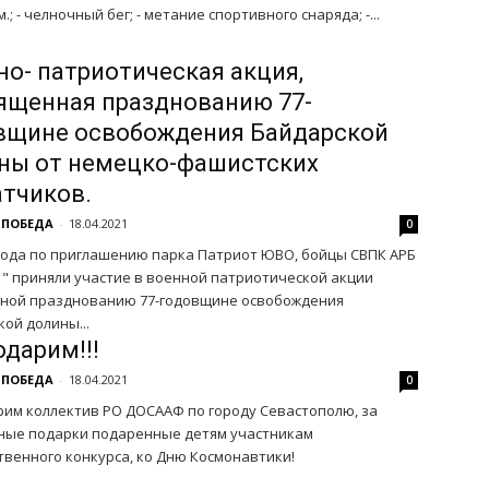
м.; - челночный бег; - метание спортивного снаряда; -...
но- патриотическая акция,
ященная празднованию 77-
вщине освобождения Байдарской
ны от немецко-фашистских
атчиков.
 ПОБЕДА
-
18.04.2021
0
1 года по приглашению парка Патриот ЮВО, бойцы СВПК АРБ
 " приняли участие в военной патриотической акции
ной празднованию 77-годовщине освобождения
ой долины...
одарим!!!
 ПОБЕДА
-
18.04.2021
0
рим коллектив РО ДОСААФ по городу Севастополю, за
ные подарки подаренные детям участникам
твенного конкурса, ко Дню Космонавтики!