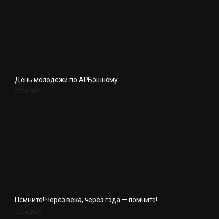
День молодёжи по АРБэшному.
27.06.2026
Помните! Через века, через года — помните!
27.06.2026