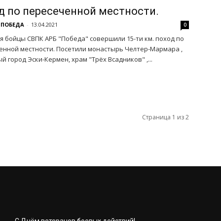
д по пересеченной местности.
 ПОБЕДА
-
13.04.2021
0
я бойцы СВПК АРБ "Победа" совершили 15-ти км. поход по
енной местности. Посетили монастырь Челтер-Мармара ,
 город Эски-Кермен, храм "Трёх Всадников" ,...
Страница 1 из 2