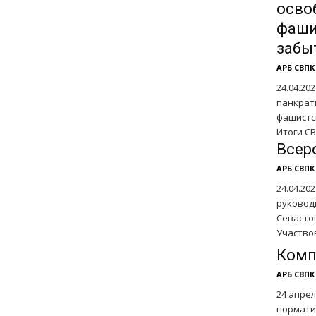
осво
фаши
забыт
АРБ СВПК
24.04.20
панкрат
фашистск
Итоги СВ
Всер
АРБ СВПК
24.04.20
руковод
Севастоп
Участвов
Комп
АРБ СВПК
24 апре
нормати