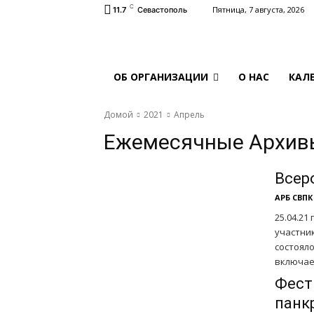
C
Пятница, 7 августа, 2026
11.7
Севастополь
ОБ ОРГАНИЗАЦИИ
О НАС
КАЛ
Домой
2021
Апрель
Ежемесячные Архивы
Всер
АРБ СВПК
25.04.21
участни
состоял
включает
Фест
панк