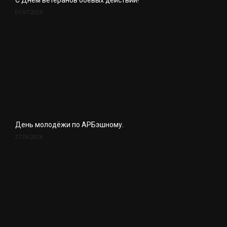
С Днём ветеранов боевых действий!
01.07.2026
День молодёжи по АРБэшному.
27.06.2026