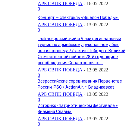
АРБ СВПК ПОБЕДА
-
16.05.2022
0
Концерт — спектакль «Эшелон Победы».
АРБ СВПК ПОБЕДА
-
13.05.2022
0
II-ой всероссийский и V -ый региональный
турнир по армейскому рукопашному бою,
посвящённому 77-летию Победы в Великой
Отечественной войне и 78-й годовщине
освобождения Севастополя от...
АРБ СВПК ПОБЕДА
-
13.05.2022
0
Всероссийские соревнования Первенстве
России IPSC / ActionAir, г. Владикавказ.
АРБ СВПК ПОБЕДА
-
13.05.2022
0
Историко- патриотическом фестивале »
Знамëна Славы».
АРБ СВПК ПОБЕДА
-
13.05.2022
0