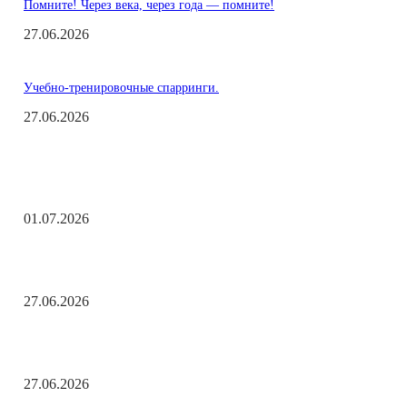
Помните! Через века, через года — помните!
27.06.2026
Учебно-тренировочные спарринги.
27.06.2026
Заметки редактора
С Днём ветеранов боевых действий!
01.07.2026
День молодёжи по АРБэшному.
27.06.2026
Помните! Через века, через года — помните!
27.06.2026
Актуальные новости