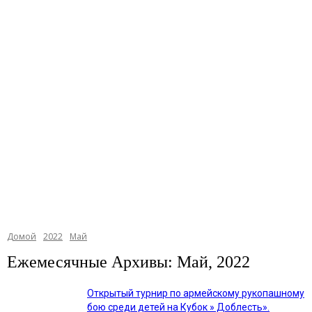
Домой
2022
Май
Ежемесячные Архивы: Май, 2022
Открытый турнир по армейскому рукопашному
бою среди детей на Кубок » Доблесть».