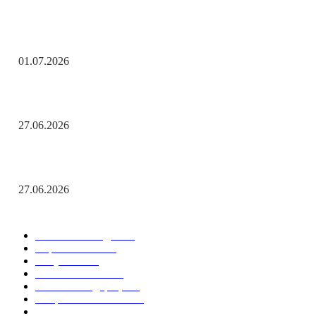
С Днём ветеранов боевых действий!
01.07.2026
День молодёжи по АРБэшному.
27.06.2026
Помните! Через века, через года — помните!
27.06.2026
Популярные рубрики
Новости Победы
538
Соревнования
15
Актуально
12
Важные события
9
Новости Федерации
7
Спорт в Севастополе
6
Здоровье & Спорт
4