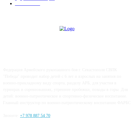
СМИ о нас
4
СВПК "ПОБЕДА"
Федерация Армейского рукопашного боя г. Севастополя СВПК
"Победа" проводит набор детей с 6 лет и взрослых на занятия по
военно-прикладному виду спорта, разделу АРБ, для участия в
турнирах и соревнованиях, утренние пробежки, походы в горы. Для
детей: военно-патриотическое и спортивно-физическое воспитание.
Главный инструктор по военно-патриотическому воспитанию ФАРБС
Звоните:
+7 978 887 54 70