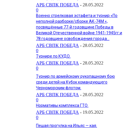
АРБ СВПК ПОБЕДА
-
28.05.2022
0
Военно стрелковая эстафета и турнир «По
неполной разборке/сборке АК-74М «,
посвящённые 77-й годовщине Победы в
Великой Отечественной войне 1941-1945гг.и
78 годовщине освобождения города...
АРБ СВПК ПОБЕДА
-
28.05.2022
0
Турнире по КУДО.
АРБ СВПК ПОБЕДА
-
28.05.2022
0
Турнир по армейскому рукопашному бою
среди детей на Кубок командующего
Черноморским флотом.
АРБ СВПК ПОБЕДА
-
28.05.2022
0
Нормативы комплекса ГТО.
АРБ СВПК ПОБЕДА
-
19.05.2022
0
Пешая прогулка на Ильяс — кая.