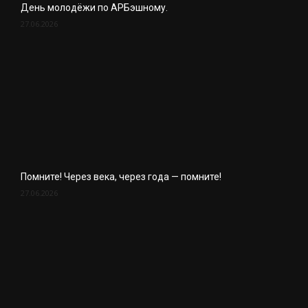
День молодёжи по АРБэшному.
27.06.2026
Помните! Через века, через года — помните!
27.06.2026