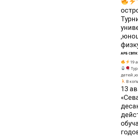
остр
Турн
унив
,юно
физк
АРБ СВПК
19 
Тур
детей ,
В копи
13 ав
«Сев
деса
дейс
обуч
годо