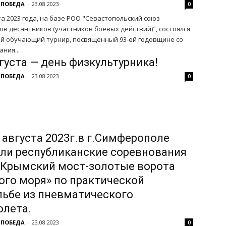
 ПОБЕДА
-
23.08.2023
0
та 2023 года, на базе РОО "Севастопольский союз
в десантников (участников боевых действий)", состоялся
й обучающий турнир, посвященный 93-ей годовщине со
ания...
густа — день физкультурника!
 ПОБЕДА
-
23.08.2023
0
 августа 2023г.в г.Симферополе
ли республиканские соревнования
 «Крымский мост-золотые ворота
ого моря» по практической
льбе из пневматического
олета.
 ПОБЕДА
-
23.08.2023
0