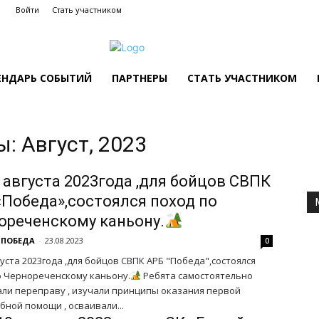
Войти
Стать участником
ЕНДАРЬ СОБЫТИЙ
ПАРТНЕРЫ
СТАТЬ УЧАСТНИКОМ
: Август, 2023
 августа 2023года ,для бойцов СВПК
«Победа»,состоялся поход по
ореченскому каньону.
 ПОБЕДА
-
23.08.2023
0
густа 2023года ,для бойцов СВПК АРБ "Победа",состоялся
о Чернореченскому каньону.
Ребята самостоятельно
али переправу , изучали принципы оказания первой
ной помощи , осваивали...