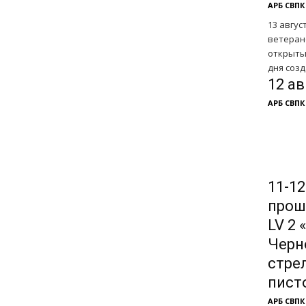
АРБ СВПК
13 авгус
ветерано
открыты
дня созд
12 ав
АРБ СВПК
11-12
прош
LV 2
Черн
стре
пист
АРБ СВПК