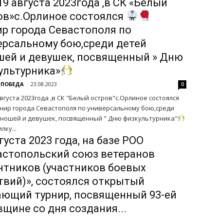
19 августа 2023года ,в СК «Белый
ов»с.Орлиное состоялся
ир города Севастополя по
ерсальному бою,среди детей
шей и девушек, посвященный » Дню
ультурника»
 ПОБЕДА
-
23.08.2023
0
августа 2023года ,в СК "Белый остров"с.Орлиное состоялся
нир города Севастополя по универсальному бою,среди
юношей и девушек, посвященный " Дню физкультурника"
лку...
густа 2023 года, на базе РОО
астопольский союз ветеранов
нтников (участников боевых
твий)», состоялся открытый
ающий турнир, посвященный 93-ей
вщине со дня создания...