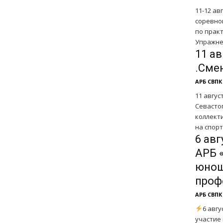
11-12 ав
соревно
по прак
Упражнен
11 а
.Сме
АРБ СВПК
11 авгус
Севасто
коллектив единомышленников за здоровый образ 
на спорт
6 ав
АРБ 
юнош
проф
АРБ СВПК
6 авг
участие