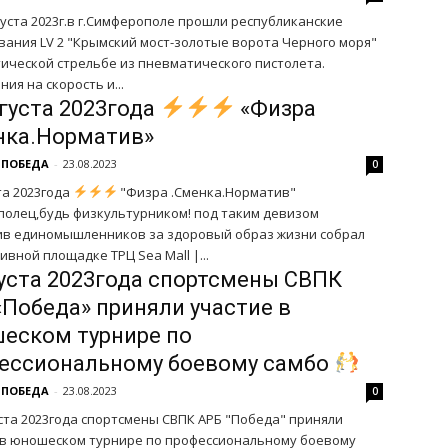
густа 2023г.в г.Симферополе прошли республиканские
вания LV 2 "Крымский мост-золотые ворота Черного моря"
тической стрельбе из пневматического пистолета.
ия на скорость и...
вгуста 2023года
«Физра
нка.Норматив»
 ПОБЕДА
-
23.08.2023
0
та 2023года
"Физра .Сменка.Норматив"
полец,будь физкультурником! под таким девизом
жизни собрал
ивной площадке ТРЦ Sea Mall |...
густа 2023года спортсмены СВПК
«Победа» приняли участие в
еском турнире по
ессиональному боевому самбо
 ПОБЕДА
-
23.08.2023
0
уста 2023года спортсмены СВПК АРБ "Победа" приняли
 в юношеском турнире по профессиональному боевому