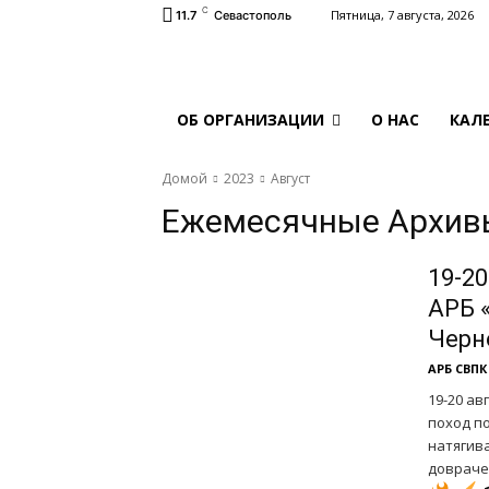
C
Пятница, 7 августа, 2026
11.7
Севастополь
ОБ ОРГАНИЗАЦИИ
О НАС
КАЛ
Домой
2023
Август
Ежемесячные Архивы
19-20
АРБ 
Черн
АРБ СВПК
19-20 ав
поход п
натягив
доврачеб