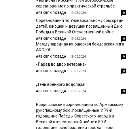
Чемпионат России 🇷🇺 и Всероссийское
соревнование по практической стрельбе.
АРБ СВПК ПОБЕДА
-
19.05.2024
0
Соревнования по Универсальному бою среди
детей, юношей и девушек посвященный Дню
Победы в Великой Отечественной войне.
АРБ СВПК ПОБЕДА
-
19.05.2024
0
Международная юношеская бойцовская лига
ARC-ЮГ.
АРБ СВПК ПОБЕДА
-
19.05.2024
0
«Парад во двор ветерана».
АРБ СВПК ПОБЕДА
-
11.05.2024
0
День военного водолаза!
АРБ СВПК ПОБЕДА
-
11.05.2024
0
Всероссийские соревнования по Армейскому
рукопашному бою ,посвященные 🏅79-й
годовщине Победы Советского народа в
Великой отечественной войне и 80-й
годовщине освобождения города -героя