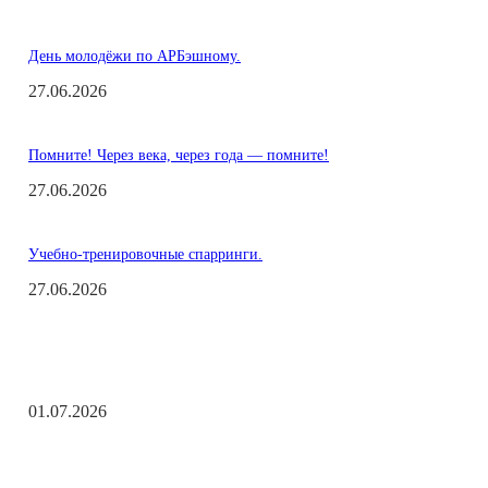
День молодёжи по АРБэшному.
27.06.2026
Помните! Через века, через года — помните!
27.06.2026
Учебно-тренировочные спарринги.
27.06.2026
Заметки редактора
С Днём ветеранов боевых действий!
01.07.2026
День молодёжи по АРБэшному.