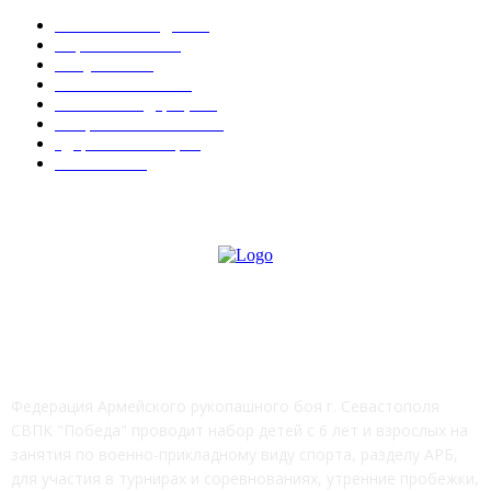
Новости Победы
538
Соревнования
15
Актуально
12
Важные события
9
Новости Федерации
7
Спорт в Севастополе
6
Здоровье & Спорт
4
СМИ о нас
4
СВПК "ПОБЕДА"
Федерация Армейского рукопашного боя г. Севастополя
СВПК "Победа" проводит набор детей с 6 лет и взрослых на
занятия по военно-прикладному виду спорта, разделу АРБ,
для участия в турнирах и соревнованиях, утренние пробежки,