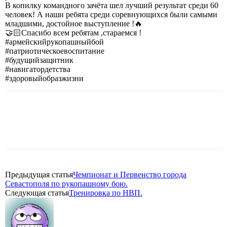
В копилку командного зачёта шел лучший результат среди 60
человек! А наши ребята среди соревнующихся были самыми
младшими, достойное выступление !🔥
🤝🏻Спасибо всем ребятам ,стараемся !
#армейскийрукопашныйбой
#патриотическоевоспитание
#будущийзащитник
#навигатордетства
#здоровыйобразжизни
Предыдущая статья
Чемпионат и Первенство города
Севастополя по рукопашному бою.
Следующая статья
Тренировка по НВП.