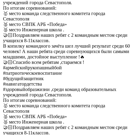
учреждений города Севастополя.
По итогам соревнований:
🥇 место команда следственного комитета города
Севастополя
🥈 место СВПК АРБ «Победа»
🥉 место Инженерная школа .
🤝🏻Поздравляем наших ребят с 2 командным местом среди
учащихся 8-11классов.
В копилку командного зачёта шел лучший результат среди 60
человек! А наши ребята среди соревнующихся были самыми
младшими, достойное выступление !🔥
🤝🏻Спасибо всем ребятам ,стараемся !
#армейскийрукопашныйбой
#патриотическоевоспитание
#будущийзащитник
#навигатордетства
#здоровыйобразжизни ,среди команд образовательных
учреждений города Севастополя.
По итогам соревнований:
🥇 место команда следственного комитета города
Севастополя
🥈 место СВПК АРБ «Победа»
🥉 место Инженерная школа .
🤝🏻Поздравляем наших ребят с 2 командным местом среди
учащихся 8-11классов.