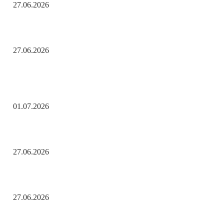
27.06.2026
Помните! Через века, через года — помните!
27.06.2026
Актуальные новости
С Днём ветеранов боевых действий!
01.07.2026
День молодёжи по АРБэшному.
27.06.2026
Помните! Через века, через года — помните!
27.06.2026
Популярные рубрики