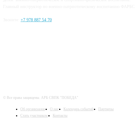
Главный инструктор по военно-патриотическому воспитанию ФАРБС
Звоните:
+7 978 887 54 70
ЧИТАЙТЕ СЕТИ
© Все права защищены. АРБ СВПК "ПОБЕДА"
Об организации
О нас
Календарь событий
Партнеры
Стать участником
Контакты