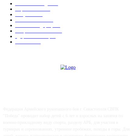
Новости Победы
538
Соревнования
15
Актуально
12
Важные события
9
Новости Федерации
7
Спорт в Севастополе
6
Здоровье & Спорт
4
СМИ о нас
4
СВПК "ПОБЕДА"
Федерация Армейского рукопашного боя г. Севастополя СВПК
"Победа" проводит набор детей с 6 лет и взрослых на занятия по
военно-прикладному виду спорта, разделу АРБ, для участия в
турнирах и соревнованиях, утренние пробежки, походы в горы. Для
детей: военно-патриотическое и спортивно-физическое воспитание.