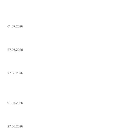
Заметки редактора
С Днём ветеранов боевых действий!
01.07.2026
День молодёжи по АРБэшному.
27.06.2026
Помните! Через века, через года — помните!
27.06.2026
Актуальные новости
С Днём ветеранов боевых действий!
01.07.2026
День молодёжи по АРБэшному.
27.06.2026