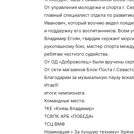
От управления молодежи и спорта г. Се
главный специалист отдела по развити
Иванович, который воочию видел поедин
и поддержку его воспитанников. Всем у
Владимир Егоян, гвардии сержант морс
рукопашному бою, мастер спорта между
ребятам честного судейства.
От ОД «Доброволец» были вручены сер
От сети магазинов Блок-Поста г.Севас
Благодарим за музыкальную паузу вока
Итак!!!
итоги чемпионата:
Командные места:
?КЕ «Князь Владимир»
?СВПК АРБ «ПОБЕДА»
?СЦ ВМФ
Номинация » За лучшую технику» Хряч