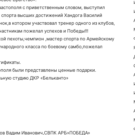
вастополя с приветственным словом, выступил
ю спорта высших достижений Хандога Василий
ок,в котором участвовал тренер одного из клубов,
частникам пожелал успехов и Победы!!!
кой пехоты,чемпион ,мастер спорта по Армейскому
народного класса по боевому самбо,пожелал
тификаты.
тополя были представлены ценные подарки.
льную студию ДКР «Бельканто»
ков Вадим Иванович,СВПК АРБ»ПОБЕДА»