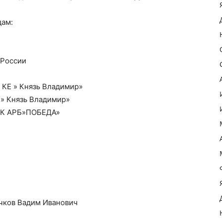
дам:
 России
 КЕ » Князь Владимир»
 » Князь Владимир»
ВПК АРБ»ПОБЕДА»
чков Вадим Иванович