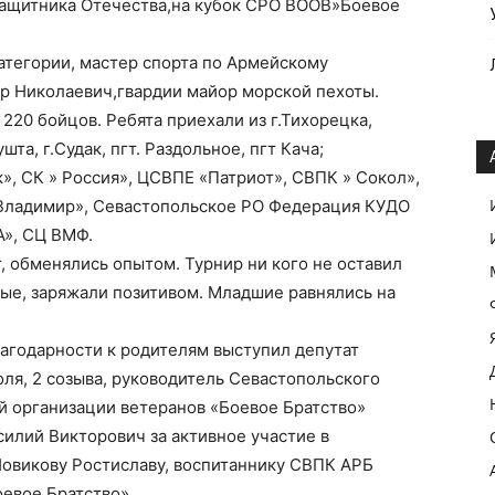
ащитника Отечества,на кубок СРО ВООВ»Боевое
атегории, мастер спорта по Армейскому
р Николаевич,гвардии майор морской пехоты.
220 бойцов. Ребята приехали из г.Тихорецка,
ушта, г.Судак, пгт. Раздольное, пгт Кача;
к», СК » Россия», ЦСВПЕ «Патриот», СВПК » Сокол»,
 Владимир», Севастопольское РО Федерация КУДО
А», СЦ ВМФ.
т, обменялись опытом. Турнир ни кого не оставил
ые, заряжали позитивом. Младшие равнялись на
агодарности к родителям выступил депутат
оля, 2 созыва, руководитель Севастопольского
й организации ветеранов «Боевое Братство»
илий Викторович за активное участие в
Новикову Ростиславу, воспитаннику СВПК АРБ
евое Братство».