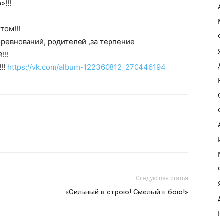
!!!
том!!!
оревнований, родителей ,за терпение
!!!
!!
https://vk.com/album-122360812_270446194
Следующая статья
«Сильный в строю! Смелый в бою!»