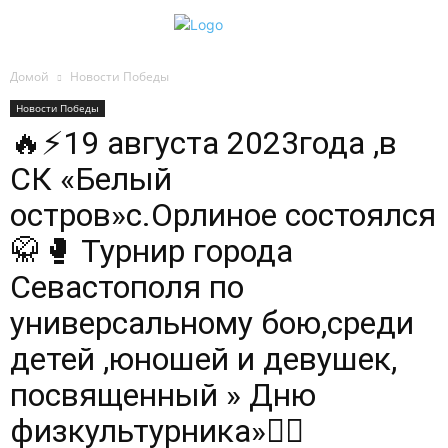
Домой
Новости Победы
Новости Победы
🔥⚡19 августа 2023года ,в
СК «Белый
остров»с.Орлиное состоялся
🥋🥊 Турнир города
Севастополя по
универсальному бою,среди
детей ,юношей и девушек,
посвященный » Дню
физкультурника»🤼‍♂️