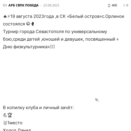
От
АРБ СВПК ПОБЕДА
-
23.08.2023
400
0
🔥⚡19 августа 2023года ,в СК «Белый остров»с.Орлиное
состоялся 🥋🥊
Турнир города Севастополя по универсальному
бою,среди детей ,юношей и девушек, посвященный »
Дню физкультурника»🤼‍♂️
🏃
В копилку клуба и личный зачёт:
💪🏆
🥇1место
Холод Данил