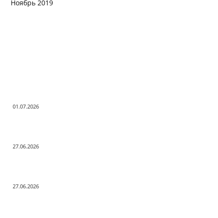
Ноябрь 2019
Заметки редактора
С Днём ветеранов боевых действий!
01.07.2026
День молодёжи по АРБэшному.
27.06.2026
Помните! Через века, через года — помните!
27.06.2026
Актуальные новости