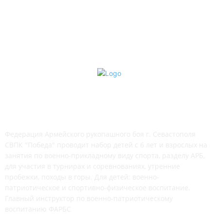
Здоровье & Спорт
4
СМИ о нас
4
СВПК "ПОБЕДА"
Федерация Армейского рукопашного боя г. Севастополя
СВПК "Победа" проводит набор детей с 6 лет и взрослых на
занятия по военно-прикладному виду спорта, разделу АРБ,
для участия в турнирах и соревнованиях, утренние
пробежки, походы в горы. Для детей: военно-
патриотическое и спортивно-физическое воспитание.
Главный инструктор по военно-патриотическому
воспитанию ФАРБС