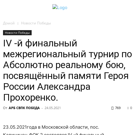
Домой
Новости Победы
Новости Победы
IV -й финальный
межрегиональный турнир по
Абсолютно реальному бою,
посвящённый памяти Героя
России Александра
Прохоренко.
От
АРБ СВПК ПОБЕДА
-
24.05.2021
769
0
23.05.2021года в Московской области, пос.
Калининец,ФОК 2,состоялся IV -й финальный